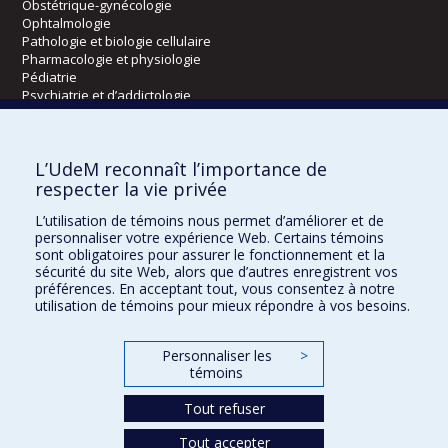
Obstétrique-gynécologie
Ophtalmologie
Pathologie et biologie cellulaire
Pharmacologie et physiologie
Pédiatrie
Psychiatrie et d’addictologie
Radiologie, radio-oncologie et médecine nucléaire
L’UdeM reconnaît l’importance de
Écoles
respecter la vie privée
Kinésiologie et des sciences de l’activité physique
L’utilisation de témoins nous permet d’améliorer et de
Orthophonie et audiologie
personnaliser votre expérience Web. Certains témoins
Réadaptation
sont obligatoires pour assurer le fonctionnement et la
sécurité du site Web, alors que d’autres enregistrent vos
préférences. En acceptant tout, vous consentez à notre
Directions
utilisation de témoins pour mieux répondre à vos besoins.
DPC
CPASS
Personnaliser les
>
Éthique clinique
témoins
Tout refuser
Tout accepter