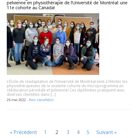
pelvienne en physiothérapie de l’Université de Montréal: une
11e cohorte au Canada!
L’École de réadaptation de l’Université de Montréal tient à féliciter les
physiothérapeutes de la onzième cohorte du microprogramme en
rééducation périnéale et pelvienne! Ces diplômées pratiquent avec
diverses clientèles dans […]
26 mai 2022 -
Non classifié(e)
« Précédent
1
2
3
4
5
Suivant »