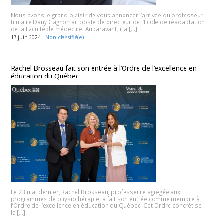
Nous avons le grand plaisir de vous annoncer l’arrivée du professeur
titulaire Dany Gagnon au poste de directeur de l’École de réadaptation
de la Faculté de médecine. Auparavant, il a […]
17 juin 2024 -
Non classifié(e)
Rachel Brosseau fait son entrée à l’Ordre de l’excellence en
éducation du Québec
Le 23 mai dernier, Rachel Brosseau, professeure agrégée aux
programmes de physiothérapie, a fait son entrée comme membre à
l’Ordre de l’excellence en éducation du Québec. Cet Ordre concrétise
la […]