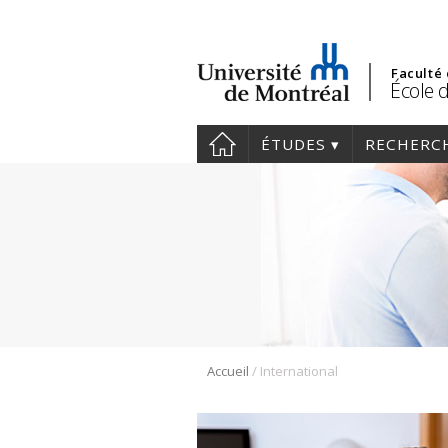
Faculté
École 
ÉTUDES
RECHERC
/
Accueil
International