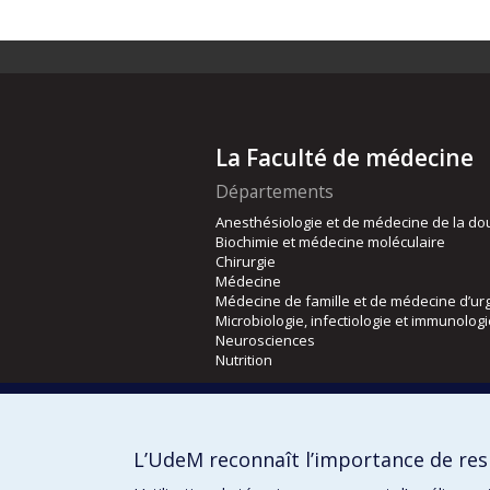
La Faculté de médecine
Départements
Anesthésiologie et de médecine de la do
Biochimie et médecine moléculaire
Chirurgie
Médecine
Médecine de famille et de médecine d’ur
Microbiologie, infectiologie et immunolog
Neurosciences
Nutrition
Écoles
Kinésiologie et des sciences de l’activité
L’UdeM reconnaît l’importance de resp
Orthophonie et audiologie
Réadaptation