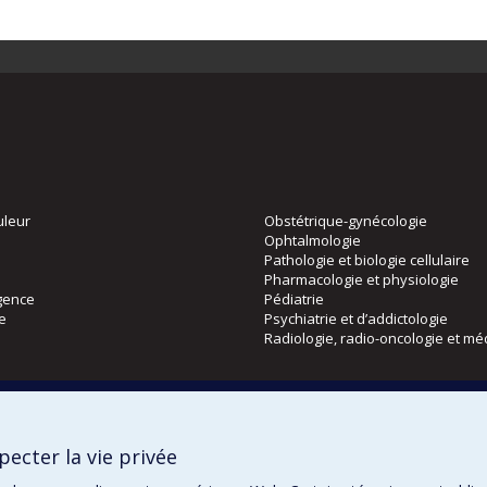
uleur
Obstétrique-gynécologie
Ophtalmologie
Pathologie et biologie cellulaire
Pharmacologie et physiologie
gence
Pédiatrie
ie
Psychiatrie et d’addictologie
Radiologie, radio-oncologie et mé
Directions
 physique
DPC
ecter la vie privée
CPASS
Éthique clinique