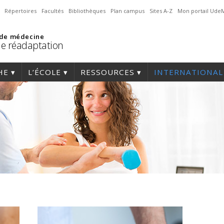
Répertoires
Facultés
Bibliothèques
Plan campus
Sites A-Z
Mon portail Ude
 de médecine
de réadaptation
HE
L’ÉCOLE
RESSOURCES
INTERNATIONAL