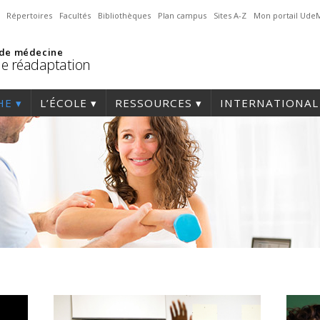
Répertoires
Facultés
Bibliothèques
Plan campus
Sites A-Z
Mon portail Ude
 de médecine
de réadaptation
HE
L’ÉCOLE
RESSOURCES
INTERNATIONAL