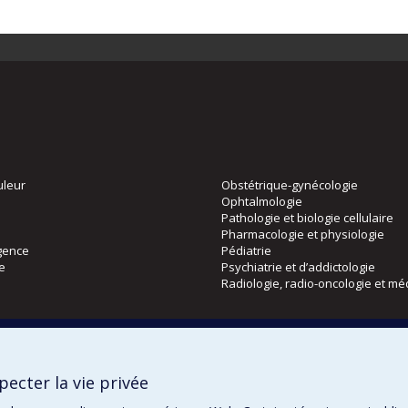
uleur
Obstétrique-gynécologie
Ophtalmologie
Pathologie et biologie cellulaire
Pharmacologie et physiologie
gence
Pédiatrie
ie
Psychiatrie et d’addictologie
Radiologie, radio-oncologie et mé
Directions
 physique
DPC
ecter la vie privée
CPASS
Éthique clinique