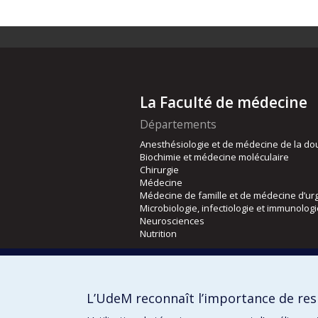
La Faculté de médecine
Départements
Anesthésiologie et de médecine de la do
Biochimie et médecine moléculaire
Chirurgie
Médecine
Médecine de famille et de médecine d’ur
Microbiologie, infectiologie et immunolog
Neurosciences
Nutrition
Écoles
Kinésiologie et des sciences de l’activité
L’UdeM reconnaît l’importance de resp
Orthophonie et audiologie
Réadaptation