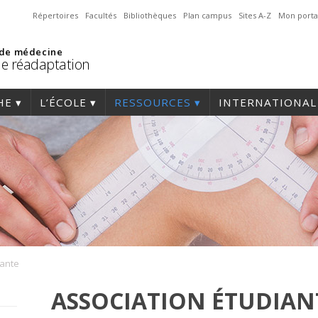
Répertoires
Facultés
Bibliothèques
Plan campus
Sites A-Z
Mon porta
 de médecine
de réadaptation
HE
L’ÉCOLE
RESSOURCES
INTERNATIONAL
iante
ASSOCIATION ÉTUDIAN