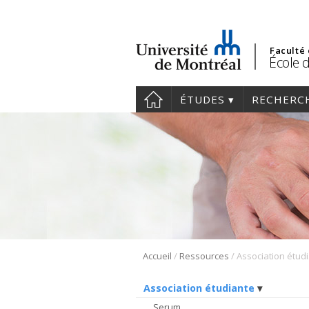
Faculté
École 
ÉTUDES
RECHERC
/
/
Accueil
Ressources
Association étud
Association étudiante
Serum