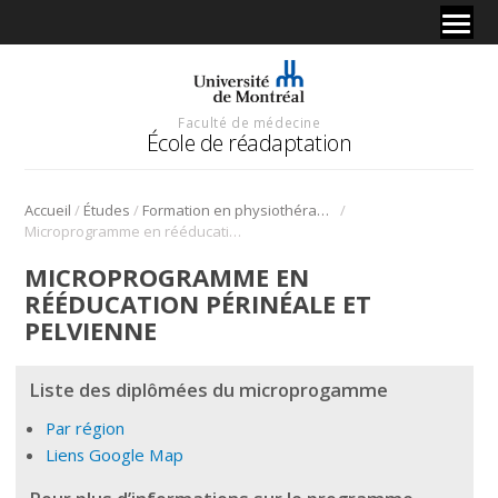
Faculté de médecine
École de réadaptation
/
/
/
Accueil
Études
Formation en physiothérapie
Microprogramme en rééducation périnéale et pelvienne
MICROPROGRAMME EN
RÉÉDUCATION PÉRINÉALE ET
PELVIENNE
Liste des diplômées du microprogamme
Par région
Liens Google Map