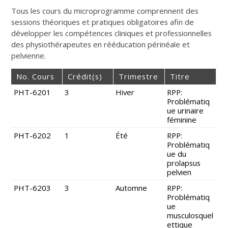
Tous les cours du microprogramme comprennent des
sessions théoriques et pratiques obligatoires afin de
développer les compétences cliniques et professionnelles
des physiothérapeutes en rééducation périnéale et
pelvienne.
No. Cours
Crédit(s)
Trimestre
Titre
PHT-6201
3
Hiver
RPP:
Problématiq
ue urinaire
féminine
PHT-6202
1
Été
RPP:
Problématiq
ue du
prolapsus
pelvien
PHT-6203
3
Automne
RPP:
Problématiq
ue
musculosquel
ettique