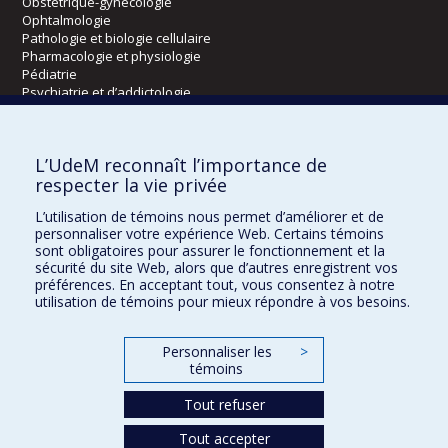
Obstétrique-gynécologie
Ophtalmologie
Pathologie et biologie cellulaire
Pharmacologie et physiologie
Pédiatrie
Psychiatrie et d’addictologie
Radiologie, radio-oncologie et médecine nucléaire
L’UdeM reconnaît l’importance de
Écoles
respecter la vie privée
Kinésiologie et des sciences de l’activité physique
L’utilisation de témoins nous permet d’améliorer et de
Orthophonie et audiologie
personnaliser votre expérience Web. Certains témoins
Réadaptation
sont obligatoires pour assurer le fonctionnement et la
sécurité du site Web, alors que d’autres enregistrent vos
préférences. En acceptant tout, vous consentez à notre
Directions
utilisation de témoins pour mieux répondre à vos besoins.
DPC
CPASS
Personnaliser les
>
Éthique clinique
témoins
Tout refuser
Tout accepter