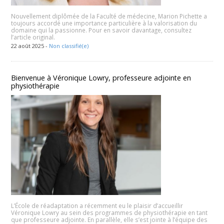
Nouvellement diplômée de la Faculté de médecine, Marion Pichette a
toujours accordé une importance particulière à la valorisation du
domaine qui la passionne. Pour en savoir davantage, consultez
l’article original.
22 août 2025 -
Non classifié(e)
Bienvenue à Véronique Lowry, professeure adjointe en
physiothérapie
L’École de réadaptation a récemment eu le plaisir d’accueillir
Véronique Lowry au sein des programmes de physiothérapie en tant
que professeure adjointe. En parallèle, elle s’est jointe à l’équipe des