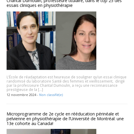
Chantal Dumoulin, professeure titulaire, dans le top 25 des
essais cliniques en physiothérapie
L’École de réadaptation est heureuse de souligner qu’un essai clinique
randomisé du laboratoire Santé des femmes et vieillissement, dirigé
par la professeure Chantal Dumoulin, a reçu une reconnaissance
prestigieuse de la […]
12 novembre 2024 -
Non classifié(e)
Microprogramme de 2e cycle en rééducation périnéale et
pelvienne en physiothérapie de l’Université de Montréal: une
13e cohorte au Canada!