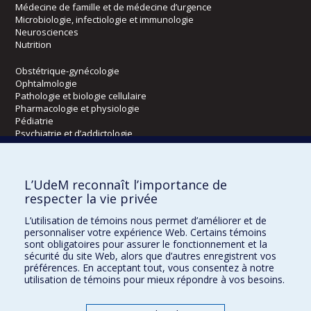
Médecine de famille et de médecine d’urgence
Microbiologie, infectiologie et immunologie
Neurosciences
Nutrition
Obstétrique-gynécologie
Ophtalmologie
Pathologie et biologie cellulaire
Pharmacologie et physiologie
Pédiatrie
Psychiatrie et d’addictologie
Radiologie, radio-oncologie et médecine nucléaire
L’UdeM reconnaît l’importance de
Écoles
respecter la vie privée
Kinésiologie et des sciences de l’activité physique
L’utilisation de témoins nous permet d’améliorer et de
Orthophonie et audiologie
personnaliser votre expérience Web. Certains témoins
Réadaptation
sont obligatoires pour assurer le fonctionnement et la
sécurité du site Web, alors que d’autres enregistrent vos
préférences. En acceptant tout, vous consentez à notre
Directions
utilisation de témoins pour mieux répondre à vos besoins.
DPC
CPASS