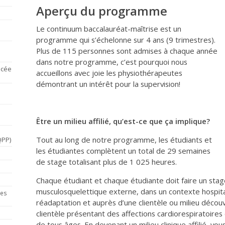
Aperçu du programme
Le continuum baccalauréat-maîtrise est un
programme qui s’échelonne sur 4 ans (9 trimestres).
Plus de 115 personnes sont admises à chaque année
dans notre programme, c’est pourquoi nous
ncée
accueillons avec joie les physiothérapeutes
démontrant un intérêt pour la supervision!
Être un milieu affilié, qu’est-ce que ça implique?
Tout au long de notre programme, les étudiants et
QPP)
les étudiantes complètent un total de 29 semaines
de stage totalisant plus de 1 025 heures.
Chaque étudiant et chaque étudiante doit faire un stag
musculosquelettique externe, dans un contexte hospita
res
réadaptation et auprès d’une clientèle ou milieu décou
clientèle présentant des affections cardiorespiratoire
de tous âges. En devenant un milieu clinique affilié, vou