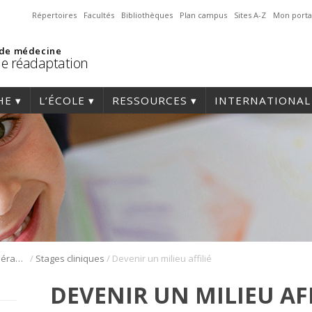
Répertoires
Facultés
Bibliothèques
Plan campus
Sites A-Z
Mon porta
 de médecine
de réadaptation
HE
L’ÉCOLE
RESSOURCES
INTERNATIONAL
/
/
Formation en physiothérapie
Stages cliniques
Devenir un milieu affilié
DEVENIR UN MILIEU AFF