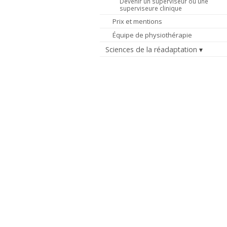
Devenir un superviseur ou une
superviseure clinique
Prix et mentions
Équipe de physiothérapie
Sciences de la réadaptation