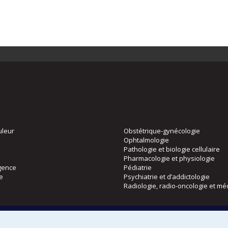
uleur
Obstétrique-gynécologie
Ophtalmologie
Pathologie et biologie cellulaire
Pharmacologie et physiologie
gence
Pédiatrie
ie
Psychiatrie et d’addictologie
Radiologie, radio-oncologie et mé
Directions