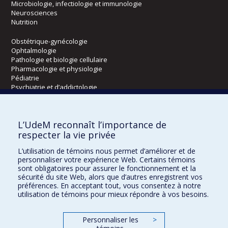
Microbiologie, infectiologie et immunologie
Neurosciences
Nutrition
Obstétrique-gynécologie
Ophtalmologie
Pathologie et biologie cellulaire
Pharmacologie et physiologie
Pédiatrie
Psychiatrie et d’addictologie
Radiologie, radio-oncologie et médecine nucléaire
L’UdeM reconnaît l’importance de
Écoles
respecter la vie privée
Kinésiologie et des sciences de l’activité physique
L’utilisation de témoins nous permet d’améliorer et de
Orthophonie et audiologie
personnaliser votre expérience Web. Certains témoins
Réadaptation
sont obligatoires pour assurer le fonctionnement et la
sécurité du site Web, alors que d’autres enregistrent vos
préférences. En acceptant tout, vous consentez à notre
Directions
utilisation de témoins pour mieux répondre à vos besoins.
DPC
CPASS
Personnaliser les
>
Éthique clinique