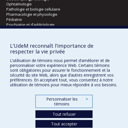
Ophtalmologie
Pathologie et biologie cellulaire
Pharmacologie et physiologie
Pédiatrie
Psychiatrie et d’addictologie
Radiologie, radio-oncologie et médecine nucléaire
L’UdeM reconnaît l’importance de
Écoles
respecter la vie privée
Kinésiologie et des sciences de l’activité physique
L’utilisation de témoins nous permet d’améliorer et de
Orthophonie et audiologie
personnaliser votre expérience Web. Certains témoins
Réadaptation
sont obligatoires pour assurer le fonctionnement et la
sécurité du site Web, alors que d’autres enregistrent vos
préférences. En acceptant tout, vous consentez à notre
Directions
utilisation de témoins pour mieux répondre à vos besoins.
DPC
CPASS
Personnaliser les
>
Éthique clinique
témoins
Tout refuser
Tout accepter