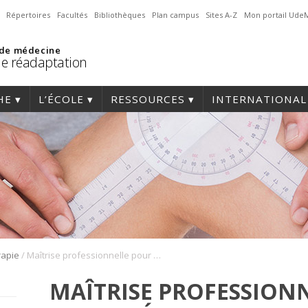
Répertoires
Facultés
Bibliothèques
Plan campus
Sites A-Z
Mon portail Ude
 de médecine
de réadaptation
HE
L’ÉCOLE
RESSOURCES
INTERNATIONAL
/
rapie
Maîtrise professionnelle pour ergothérapeutes
MAÎTRISE PROFESSION