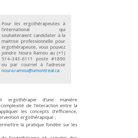
Pour les ergothérapeutes à
l’international qui
souhaiteraient candidater à la
maitrise professionnelle pour
ergothérapeute, vous pouvez
joindre Noura Ramou au (+1)
514-343-6111 poste #1890
ou par courriel à l’adresse
noura.ramou@umontreal.ca
.
en ergothérapie d’une manière
 complexité de l’interaction entre la
pliquer les concepts d’efficience,
ntervention ergothérapique ;
permettre la pratique fondée sur les
 de l’ergothérapie et; acquérir des