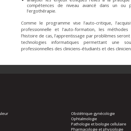
compétences de niveau avancé dans un ou pl
l’ergothérapie.
Comme le programme vise l’auto-critique, l’acquis
professionnelle et l’auto-formation, les méthodes
l’histoire de cas, l’apprentissage par problèmes seront 
technologies informatiques permettant une so
professionnelles des cliniciens-étudiants et des clinicie
uleur
Obstétrique-gynécologie
Ophtalmologie
Pathologie et biologie cellulaire
Pharmacologie et physiologie