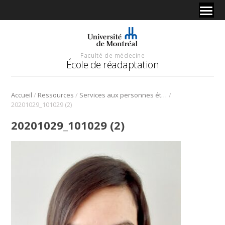
Faculté de médecine
École de réadaptation
/
/
/
Accueil
Ressources
Services aux personnes étudiantes
20201029_101029 (2)
20201029_101029 (2)