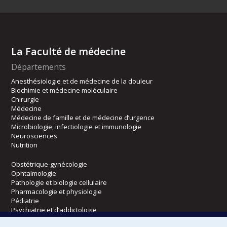
La Faculté de médecine
Départements
Anesthésiologie et de médecine de la douleur
Biochimie et médecine moléculaire
Chirurgie
Médecine
Médecine de famille et de médecine d’urgence
Microbiologie, infectiologie et immunologie
Neurosciences
Nutrition
Obstétrique-gynécologie
Ophtalmologie
Pathologie et biologie cellulaire
Pharmacologie et physiologie
Pédiatrie
Psychiatrie et d’addictologie
Radiologie, radio-oncologie et médecine nucléaire