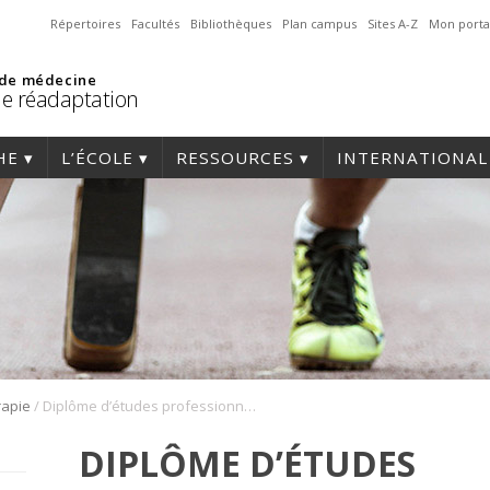
Répertoires
Facultés
Bibliothèques
Plan campus
Sites A-Z
Mon porta
 de médecine
de réadaptation
HE
L’ÉCOLE
RESSOURCES
INTERNATIONAL
/
rapie
Diplôme d’études professionnelles approfondies (D.E.P.A) en ergothérapie
DIPLÔME D’ÉTUDES