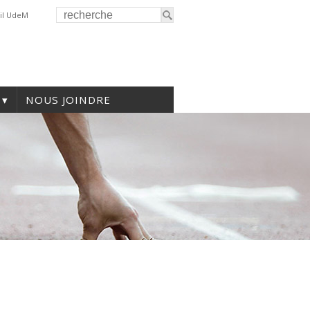
il UdeM
NOUS JOINDRE