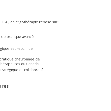
.P.A.) en ergothérapie repose sur :
 de pratique avancé.
ogique est reconnue
pratique chevronnée de
othérapeutes du Canada.
atégique et collaboratif.
ures