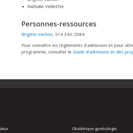
Nathalie Veillettte
Personnes-ressources
Brigitte Vachon
, 514 343-2084
Pour connaître les règlements d’admission et pour obt
programme, consulter le
Guide d’admission et des pr
uleur
Obstétrique-gynécologie