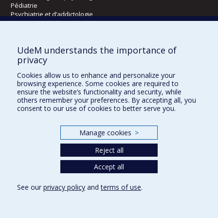
Pédiatrie
Psychiatrie et d’addictologie
Radiologie, radio-oncologie et médecine nucléaire
UdeM understands the importance of
Écoles
privacy
Kinésiologie et des sciences de l’activité physique
Cookies allow us to enhance and personalize your
Orthophonie et audiologie
browsing experience. Some cookies are required to
Réadaptation
ensure the website’s functionality and security, while
others remember your preferences. By accepting all, you
consent to our use of cookies to better serve you.
Directions
DPC
Manage cookies
>
CPASS
Éthique clinique
Reject all
Accept all
See our
privacy policy
and
terms of use
.
Confidentialité
Conditions d’utilisation
Cookie Settings