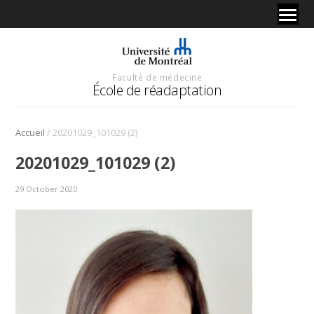
Faculté de médecine
École de réadaptation
/
Accueil
20201029_101029 (2)
20201029_101029 (2)
29 October 2020