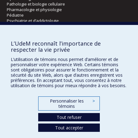
Pathologie et biologie cellulaire
Pharmacologie et physiologie
Pédiatrie
Psychiatrie et d’addictologie
Radiologie, radio-oncologie et médecine nucléaire
L’UdeM reconnaît l’importance de
Écoles
respecter la vie privée
Kinésiologie et des sciences de l’activité physique
L’utilisation de témoins nous permet d’améliorer et de
Orthophonie et audiologie
personnaliser votre expérience Web. Certains témoins
Réadaptation
sont obligatoires pour assurer le fonctionnement et la
sécurité du site Web, alors que d’autres enregistrent vos
préférences. En acceptant tout, vous consentez à notre
Directions
utilisation de témoins pour mieux répondre à vos besoins.
DPC
CPASS
Personnaliser les
>
Éthique clinique
témoins
Tout refuser
Tout accepter