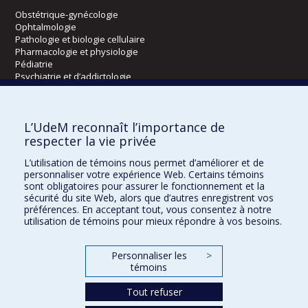
Obstétrique-gynécologie
Ophtalmologie
Pathologie et biologie cellulaire
Pharmacologie et physiologie
Pédiatrie
Psychiatrie et d’addictologie
Radiologie, radio-oncologie et médecine nucléaire
L’UdeM reconnaît l’importance de
Écoles
respecter la vie privée
Kinésiologie et des sciences de l’activité physique
L’utilisation de témoins nous permet d’améliorer et de
Orthophonie et audiologie
personnaliser votre expérience Web. Certains témoins
Réadaptation
sont obligatoires pour assurer le fonctionnement et la
sécurité du site Web, alors que d’autres enregistrent vos
préférences. En acceptant tout, vous consentez à notre
Directions
utilisation de témoins pour mieux répondre à vos besoins.
DPC
CPASS
Personnaliser les
>
Éthique clinique
témoins
Tout refuser