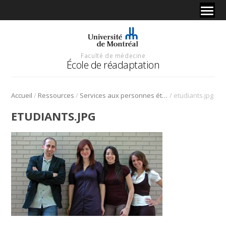
Faculté de médecine
École de réadaptation
/
/
/
Accueil
Ressources
Services aux personnes étudiantes
etudiants.jpg
ETUDIANTS.JPG