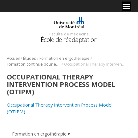
Faculté de médecine
École de réadaptation
/
/
/
Accueil
Études
Formation en ergothérapie
/
Formation continue pour ergothérapeutes
Occupational Therapy Intervention Process Model (OTIPM)
OCCUPATIONAL THERAPY
INTERVENTION PROCESS MODEL
(OTIPM)
Occupational Therapy Intervention Process Model
(OTIPM)
Formation en ergothérapie