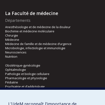
La Faculté de médecine
Départements
Anesthésiologie et de médecine de la douleur
Biochimie et médecine moléculaire
Chirurgie
Médecine
Médecine de famille et de médecine d’urgence
Microbiologie, infectiologie et immunologie
Neurosciences
Nutrition
Obstétrique-gynécologie
Ophtalmologie
Pathologie et biologie cellulaire
Pharmacologie et physiologie
Pédiatrie
Psychiatrie et d’addictologie
Radiologie, radio-oncologie et médecine nucléaire
L’UdeM reconnaît l’importance de