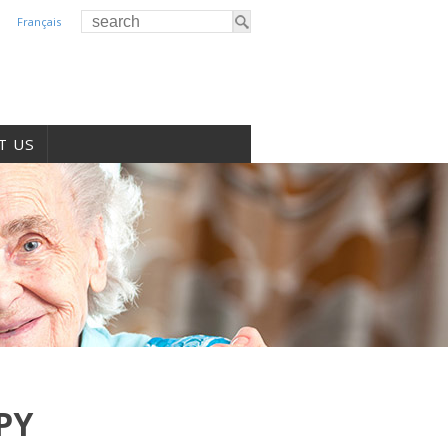
Français
T US
PY