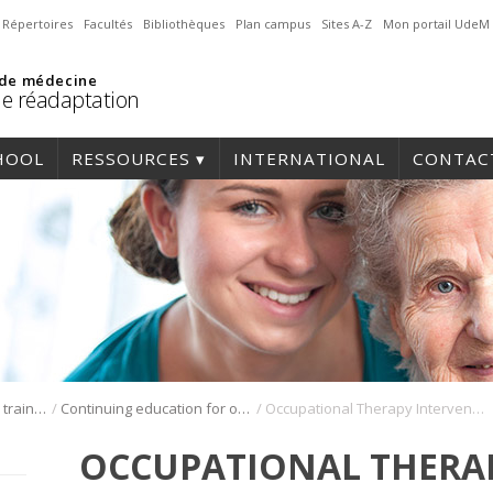
Répertoires
Facultés
Bibliothèques
Plan campus
Sites A-Z
Mon portail UdeM
 de médecine
de réadaptation
HOOL
RESSOURCES
INTERNATIONAL
CONTAC
/
/
Occupational therapy training
Continuing education for ot clinicians and clinical training supervisors
Occupational Therapy Intervention Process Model (OTIPM)
OCCUPATIONAL THERA