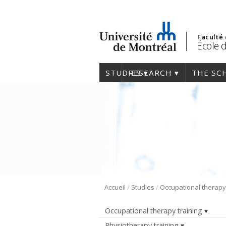
Faculté
École 
STUDIES
RESEARCH
THE SC
/
/
Accueil
Studies
Occupational therapy training
Physiotherapy training