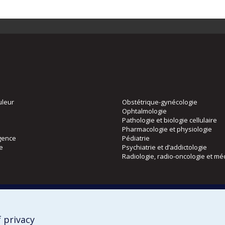
uleur
Obstétrique-gynécologie
Ophtalmologie
Pathologie et biologie cellulaire
Pharmacologie et physiologie
gence
Pédiatrie
ie
Psychiatrie et d’addictologie
Radiologie, radio-oncologie et mé
Directions
 physique
DPC
CPASS
 privacy
Éthique clinique