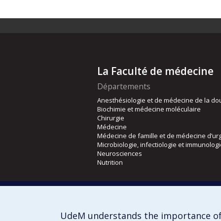
La Faculté de médecine
Départements
Anesthésiologie et de médecine de la do
Biochimie et médecine moléculaire
Chirurgie
Médecine
Médecine de famille et de médecine d’ur
Microbiologie, infectiologie et immunolog
Neurosciences
Nutrition
Écoles
Kinésiologie et des sciences de l’activité
Orthophonie et audiologie
UdeM understands the importance of
Réadaptation