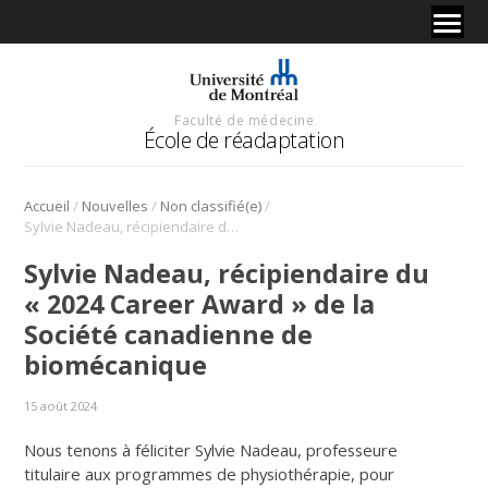
Faculté de médecine
École de réadaptation
/
/
/
Accueil
Nouvelles
Non classifié(e)
Sylvie Nadeau, récipiendaire du « 2024 Career Award » de la Société canadienne de biomécanique
Sylvie Nadeau, récipiendaire du
« 2024 Career Award » de la
Société canadienne de
biomécanique
15 août 2024
Nous tenons à féliciter Sylvie Nadeau, professeure
titulaire aux programmes de physiothérapie, pour