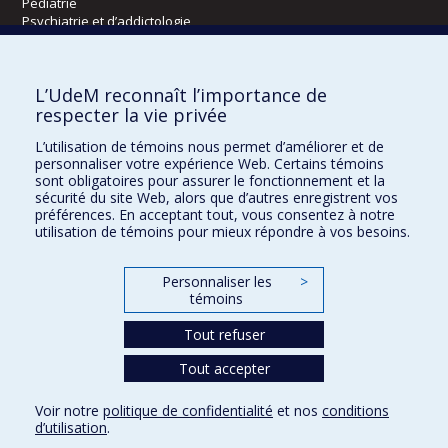
Pédiatrie
Psychiatrie et d’addictologie
Radiologie, radio-oncologie et médecine nucléaire
L’UdeM reconnaît l’importance de
Écoles
respecter la vie privée
Kinésiologie et des sciences de l’activité physique
L’utilisation de témoins nous permet d’améliorer et de
Orthophonie et audiologie
personnaliser votre expérience Web. Certains témoins
Réadaptation
sont obligatoires pour assurer le fonctionnement et la
sécurité du site Web, alors que d’autres enregistrent vos
préférences. En acceptant tout, vous consentez à notre
Directions
utilisation de témoins pour mieux répondre à vos besoins.
DPC
CPASS
Personnaliser les
>
Éthique clinique
témoins
Tout refuser
Tout accepter
Voir notre
politique de confidentialité
et nos
conditions
Confidentialité
Conditions d’utilisation
Paramètres des témoins
d’utilisation
.