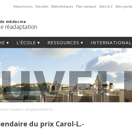
Répertoires
Facultés
Bibliothèques
Plan campus
Sites A-Z
Mon porta
 de médecine
de réadaptation
HE
L’ÉCOLE
RESSOURCES
INTERNATIONAL
Bonnie Swaine, récipiendaire du prix Carol-L.-Richards 2024
endaire du prix Carol-L.-