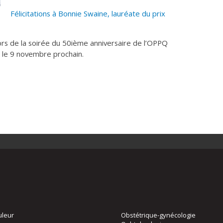
Félicitations à Bonnie Swaine, lauréate du prix
 lors de la soirée du 50ième anniversaire de l’OPPQ
 le 9 novembre prochain.
uleur
Obstétrique-gynécologie