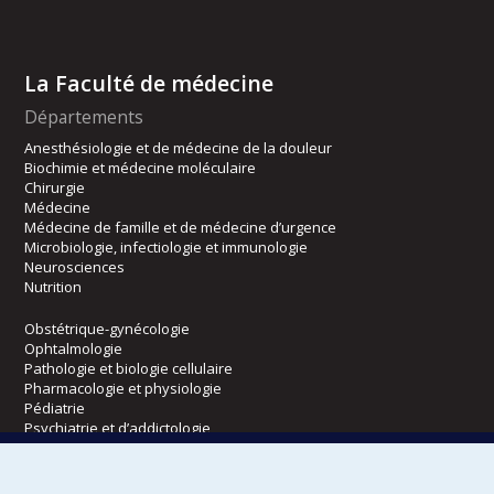
La Faculté de médecine
Départements
Anesthésiologie et de médecine de la douleur
Biochimie et médecine moléculaire
Chirurgie
Médecine
Médecine de famille et de médecine d’urgence
Microbiologie, infectiologie et immunologie
Neurosciences
Nutrition
Obstétrique-gynécologie
Ophtalmologie
Pathologie et biologie cellulaire
Pharmacologie et physiologie
Pédiatrie
Psychiatrie et d’addictologie
Radiologie, radio-oncologie et médecine nucléaire