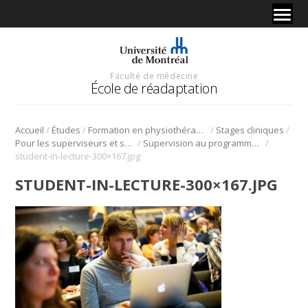
Faculté de médecine
École de réadaptation
/
/
/
/
Accueil
Études
Formation en physiothérapie
Stages cliniques
/
/
Pour les superviseurs et superviseures cliniques
Supervision au programme de QPP
student-in-lecture-300×167.jpg
STUDENT-IN-LECTURE-300×167.JPG