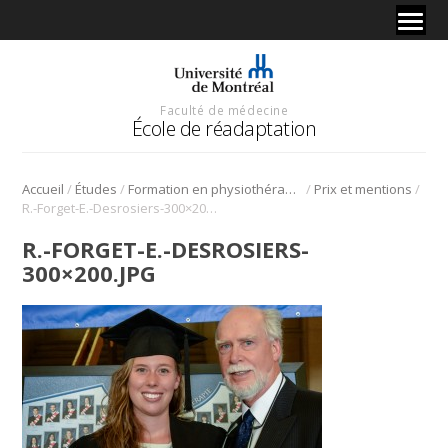
Faculté de médecine
École de réadaptation
/
/
/
/
Accueil
Études
Formation en physiothérapie
Prix et mentions
R.-Forget-E.-Desrosiers-300×200.jpg
R.-FORGET-E.-DESROSIERS-
300×200.JPG