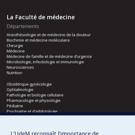
La Faculté de médecine
Départements
Anesthésiologie et de médecine de la douleur
Biochimie et médecine moléculaire
Chirurgie
Médecine
Médecine de famille et de médecine d’urgence
Microbiologie, infectiologie et immunologie
Neurosciences
Nutrition
Obstétrique-gynécologie
Ophtalmologie
Pathologie et biologie cellulaire
Pharmacologie et physiologie
Pédiatrie
Psychiatrie et d’addictologie
Radiologie, radio-oncologie et médecine nucléaire
L’UdeM reconnaît l’importance de