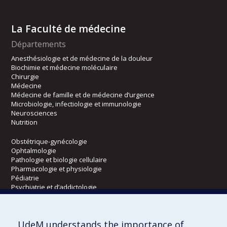
La Faculté de médecine
Départements
Anesthésiologie et de médecine de la douleur
Biochimie et médecine moléculaire
Chirurgie
Médecine
Médecine de famille et de médecine d’urgence
Microbiologie, infectiologie et immunologie
Neurosciences
Nutrition
Obstétrique-gynécologie
Ophtalmologie
Pathologie et biologie cellulaire
Pharmacologie et physiologie
Pédiatrie
Psychiatrie et d’addictologie
Radiologie, radio-oncologie et médecine nucléaire
UdeM understands the importance of