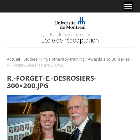
Faculté de médecine
École de réadaptation
/
/
/
/
Accueil
Studies
Physiotherapy training
Awards and Bursaries
R.-Forget-E.-Desrosiers-300×200.jpg
R.-FORGET-E.-DESROSIERS-
300×200.JPG