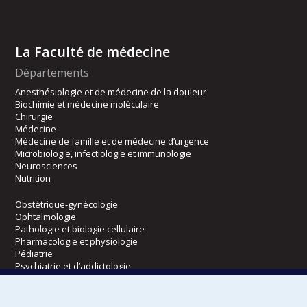
La Faculté de médecine
Départements
Anesthésiologie et de médecine de la douleur
Biochimie et médecine moléculaire
Chirurgie
Médecine
Médecine de famille et de médecine d’urgence
Microbiologie, infectiologie et immunologie
Neurosciences
Nutrition
Obstétrique-gynécologie
Ophtalmologie
Pathologie et biologie cellulaire
Pharmacologie et physiologie
Pédiatrie
Psychiatrie et d’addictologie
Radiologie, radio-oncologie et médecine nucléaire