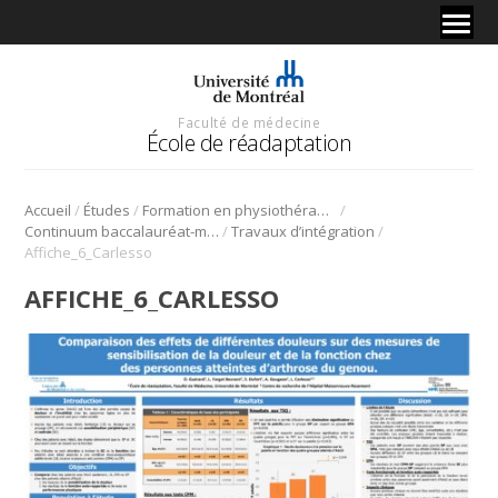
Faculté de médecine
École de réadaptation
/
/
/
Accueil
Études
Formation en physiothérapie
/
/
Continuum baccalauréat-maîtrise en physiothérapie
Travaux d’intégration
Affiche_6_Carlesso
AFFICHE_6_CARLESSO