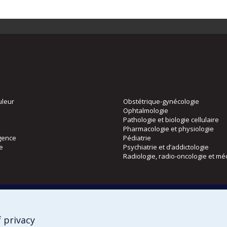
uleur
Obstétrique-gynécologie
Ophtalmologie
Pathologie et biologie cellulaire
Pharmacologie et physiologie
gence
Pédiatrie
ie
Psychiatrie et d’addictologie
Radiologie, radio-oncologie et mé
Directions
 physique
DPC
CPASS
 privacy
Éthique clinique