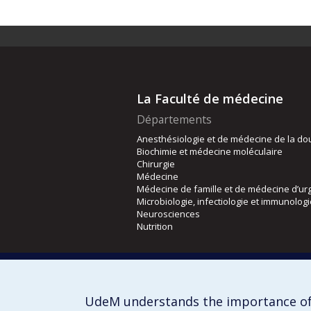
La Faculté de médecine
Départements
Anesthésiologie et de médecine de la do
Biochimie et médecine moléculaire
Chirurgie
Médecine
Médecine de famille et de médecine d’ur
Microbiologie, infectiologie et immunolog
Neurosciences
Nutrition
Écoles
Kinésiologie et des sciences de l’activité
Orthophonie et audiologie
UdeM understands the importance of
Réadaptation