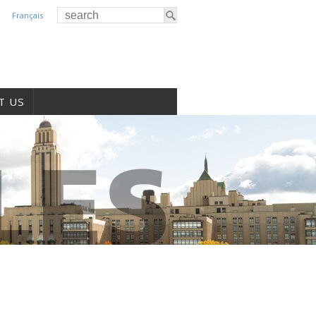
Français
T US