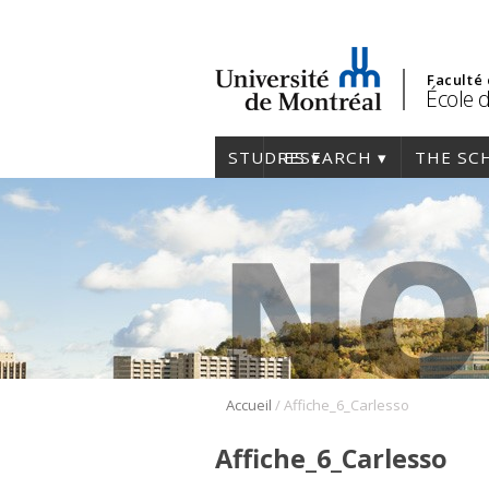
Faculté
École 
STUDIES
RESEARCH
THE SC
/
Accueil
Affiche_6_Carlesso
Affiche_6_Carlesso