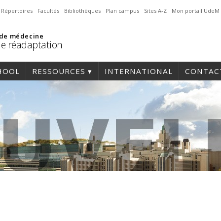
Répertoires
Facultés
Bibliothèques
Plan campus
Sites A-Z
Mon portail UdeM
 de médecine
de réadaptation
HOOL
RESSOURCES
INTERNATIONAL
CONTAC