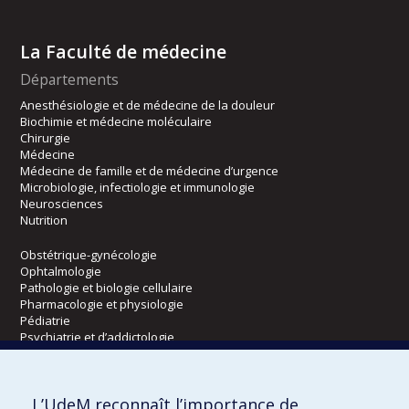
La Faculté de médecine
Départements
Anesthésiologie et de médecine de la douleur
Biochimie et médecine moléculaire
Chirurgie
Médecine
Médecine de famille et de médecine d’urgence
Microbiologie, infectiologie et immunologie
Neurosciences
Nutrition
Obstétrique-gynécologie
Ophtalmologie
Pathologie et biologie cellulaire
Pharmacologie et physiologie
Pédiatrie
Psychiatrie et d’addictologie
Radiologie, radio-oncologie et médecine nucléaire
L’UdeM reconnaît l’importance de