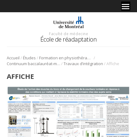
Faculté de médecine
École de réadaptation
/
/
/
Accueil
Études
Formation en physiothérapie
/
/
Continuum baccalauréat-maîtrise en physiothérapie
Travaux d’intégration
Affiche
AFFICHE