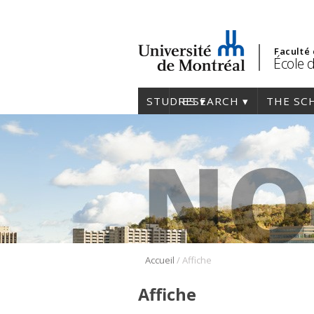
Faculté
École 
STUDIES
RESEARCH
THE SC
/
Accueil
Affiche
Affiche