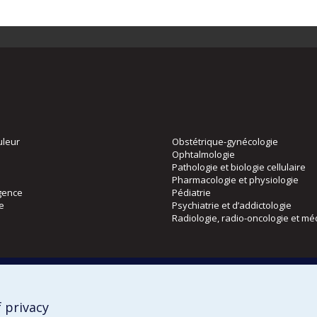
uleur
Obstétrique-gynécologie
Ophtalmologie
Pathologie et biologie cellulaire
Pharmacologie et physiologie
gence
Pédiatrie
ie
Psychiatrie et d’addictologie
Radiologie, radio-oncologie et mé
Directions
 physique
DPC
CPASS
 privacy
Éthique clinique