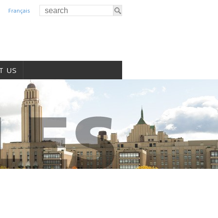
Français
T US