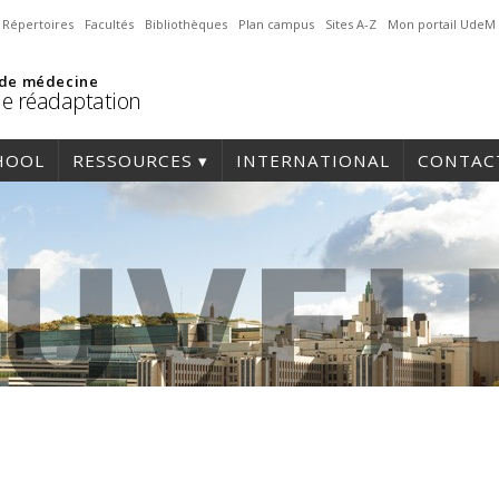
Répertoires
Facultés
Bibliothèques
Plan campus
Sites A-Z
Mon portail UdeM
 de médecine
de réadaptation
HOOL
RESSOURCES
INTERNATIONAL
CONTAC