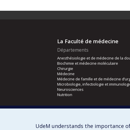
La Faculté de médecine
Départements
Anesthésiologie et de médecine de la do
Biochimie et médecine moléculaire
Chirurgie
Médecine
Médecine de famille et de médecine d’ur
Microbiologie, infectiologie et immunolog
Neurosciences
Nutrition
Écoles
Kinésiologie et des sciences de l’activité
Orthophonie et audiologie
UdeM understands the importance of
Réadaptation