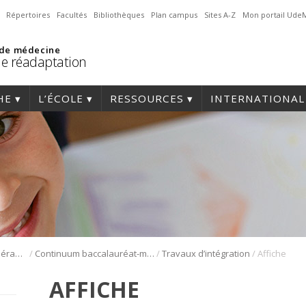
Répertoires
Facultés
Bibliothèques
Plan campus
Sites A-Z
Mon portail Ude
 de médecine
de réadaptation
HE
L’ÉCOLE
RESSOURCES
INTERNATIONAL
/
/
/
Formation en physiothérapie
Continuum baccalauréat-maîtrise en physiothérapie
Travaux d’intégration
Affiche
AFFICHE