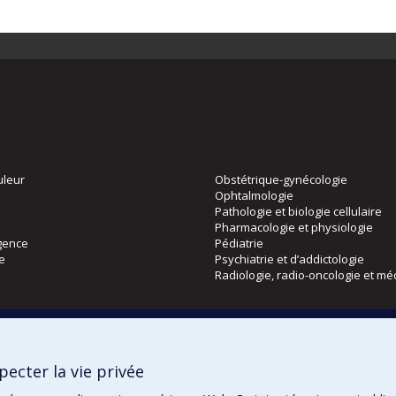
uleur
Obstétrique-gynécologie
Ophtalmologie
Pathologie et biologie cellulaire
Pharmacologie et physiologie
gence
Pédiatrie
ie
Psychiatrie et d’addictologie
Radiologie, radio-oncologie et mé
Directions
 physique
DPC
ecter la vie privée
CPASS
Éthique clinique