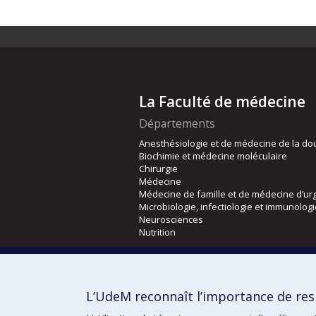
La Faculté de médecine
Départements
Anesthésiologie et de médecine de la do
Biochimie et médecine moléculaire
Chirurgie
Médecine
Médecine de famille et de médecine d’ur
Microbiologie, infectiologie et immunolog
Neurosciences
Nutrition
Écoles
Kinésiologie et des sciences de l’activité
L’UdeM reconnaît l’importance de resp
Orthophonie et audiologie
Réadaptation