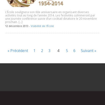
L’École soulignera son 60e anniversaire en organisant diverses
activités tout au long de l’année 2014. Les festivités culmineront par
une journée conférence suivie d’un cocktail dinatoire le 20 novembre
prochain. […]
12 décembre 2013 -
Visibilité de l'École
« Précédent
1
2
3
4
5
6
Suivant »