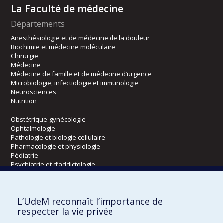
La Faculté de médecine
Départements
Anesthésiologie et de médecine de la douleur
Biochimie et médecine moléculaire
Chirurgie
Médecine
Médecine de famille et de médecine d’urgence
Microbiologie, infectiologie et immunologie
Neurosciences
Nutrition
Obstétrique-gynécologie
Ophtalmologie
Pathologie et biologie cellulaire
Pharmacologie et physiologie
Pédiatrie
Psychiatrie et d’addictologie
Radiologie, radio-oncologie et médecine nucléaire
L’UdeM reconnaît l’importance de
Écoles
respecter la vie privée
Kinésiologie et des sciences de l’activité physique