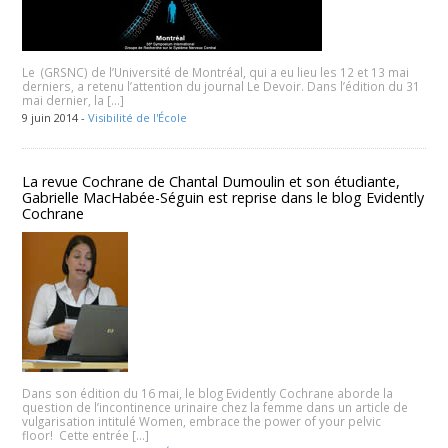
Le (GRSNC) de l’Université de Montréal, qui a eu lieu les 12 et 13 mai
derniers, a retenu l’attention du journal Le Devoir. Dans l’édition du 31
mai dernier, la […]
9 juin 2014 -
Visibilité de l'École
La revue Cochrane de Chantal Dumoulin et son étudiante,
Gabrielle MacHabée-Séguin est reprise dans le blog Evidently
Cochrane
Dans son édition du 16 mai, le blog Evidently Cochrane aborde la
question de l’incontinence urinaire chez la femme dans un article de
vulgarisation intitulé Women, embrace the power of your pelvic
floor! Cette entrée […]