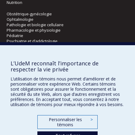
Nutrition
Obstétrique-gynécologie
Ophtalmologie
Pathologie et biologie cellulaire
Pharmacologie et physiologie
Pédiatrie
Psychiatrie et d’addictologie
Radiologie, radio-oncologie et médecine nucléaire
L’UdeM reconnaît l’importance de
Écoles
respecter la vie privée
Kinésiologie et des sciences de l’activité physique
L’utilisation de témoins nous permet d’améliorer et de
Orthophonie et audiologie
personnaliser votre expérience Web. Certains témoins
Réadaptation
sont obligatoires pour assurer le fonctionnement et la
sécurité du site Web, alors que d’autres enregistrent vos
préférences. En acceptant tout, vous consentez à notre
Directions
utilisation de témoins pour mieux répondre à vos besoins.
DPC
CPASS
Personnaliser les
>
Éthique clinique
témoins