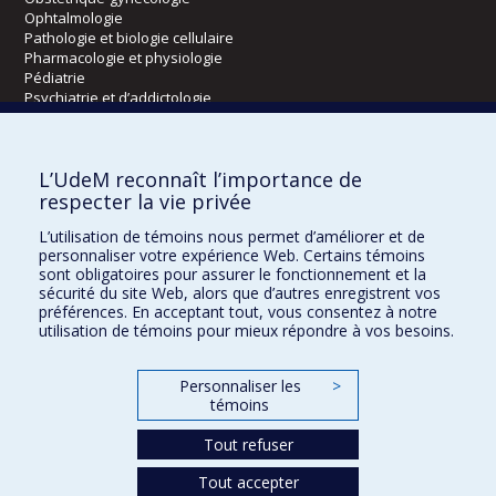
Ophtalmologie
Pathologie et biologie cellulaire
Pharmacologie et physiologie
Pédiatrie
Psychiatrie et d’addictologie
Radiologie, radio-oncologie et médecine nucléaire
L’UdeM reconnaît l’importance de
Écoles
respecter la vie privée
Kinésiologie et des sciences de l’activité physique
L’utilisation de témoins nous permet d’améliorer et de
Orthophonie et audiologie
personnaliser votre expérience Web. Certains témoins
Réadaptation
sont obligatoires pour assurer le fonctionnement et la
sécurité du site Web, alors que d’autres enregistrent vos
préférences. En acceptant tout, vous consentez à notre
Directions
utilisation de témoins pour mieux répondre à vos besoins.
DPC
CPASS
Personnaliser les
>
Éthique clinique
témoins
Tout refuser
Tout accepter