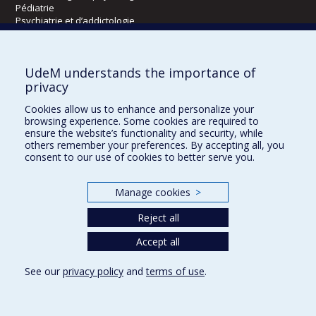
Pédiatrie
Psychiatrie et d’addictologie
Radiologie, radio-oncologie et médecine nucléaire
UdeM understands the importance of
Écoles
privacy
Kinésiologie et des sciences de l’activité physique
Cookies allow us to enhance and personalize your
Orthophonie et audiologie
browsing experience. Some cookies are required to
Réadaptation
ensure the website’s functionality and security, while
others remember your preferences. By accepting all, you
consent to our use of cookies to better serve you.
Directions
DPC
Manage cookies
>
CPASS
Éthique clinique
Reject all
Accept all
See our
privacy policy
and
terms of use
.
Confidentialité
Conditions d’utilisation
Cookie Settings