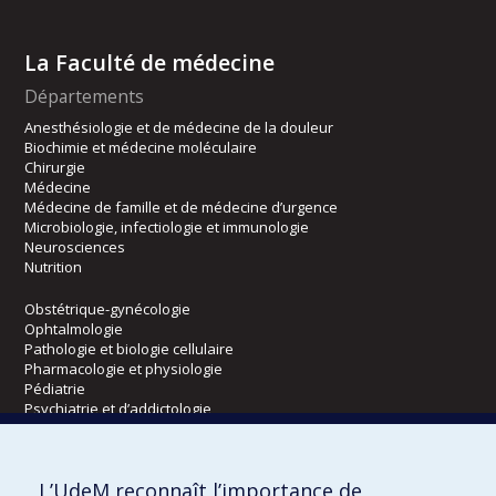
La Faculté de médecine
Départements
Anesthésiologie et de médecine de la douleur
Biochimie et médecine moléculaire
Chirurgie
Médecine
Médecine de famille et de médecine d’urgence
Microbiologie, infectiologie et immunologie
Neurosciences
Nutrition
Obstétrique-gynécologie
Ophtalmologie
Pathologie et biologie cellulaire
Pharmacologie et physiologie
Pédiatrie
Psychiatrie et d’addictologie
Radiologie, radio-oncologie et médecine nucléaire
L’UdeM reconnaît l’importance de