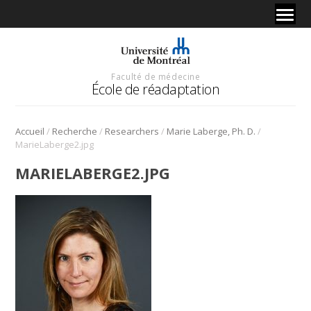
Faculté de médecine
École de réadaptation
/
/
/
/
Accueil
Recherche
Researchers
Marie Laberge, Ph. D.
MarieLaberge2.jpg
MARIELABERGE2.JPG