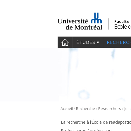
Faculté
École 
ÉTUDES
RECHERC
/
/
/
Accueil
Recherche
Researchers
Jos
La recherche à l’École de réadaptati
Professeures / professeurs –