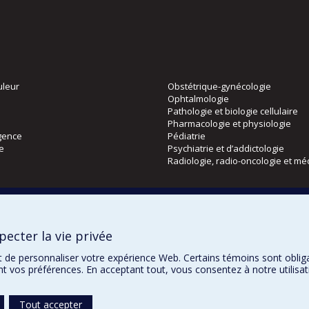
uleur
Obstétrique-gynécologie
Ophtalmologie
Pathologie et biologie cellulaire
Pharmacologie et physiologie
gence
Pédiatrie
ie
Psychiatrie et d’addictologie
Radiologie, radio-oncologie et mé
Directions
 physique
DPC
ecter la vie privée
CPASS
Éthique clinique
t de personnaliser votre expérience Web. Certains témoins sont oblig
ent vos préférences. En acceptant tout, vous consentez à notre utili
Tout accepter