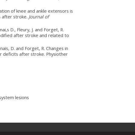
vation of knee and ankle extensors is
 after stroke.
Journal of
,s D., Fleury, J. and Forget, R.
ified after stroke and related to
ais, D. and Forget, R. Changes in
deficits after stroke. Physiother
system lesions