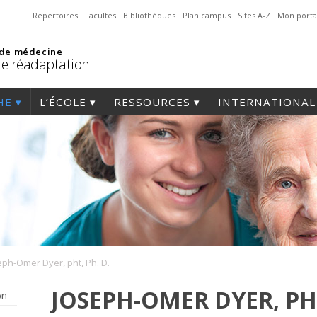
Répertoires
Facultés
Bibliothèques
Plan campus
Sites A-Z
Mon porta
 de médecine
de réadaptation
HE
L’ÉCOLE
RESSOURCES
INTERNATIONAL
eph-Omer Dyer, pht, Ph. D.
JOSEPH-OMER DYER, PHT
on