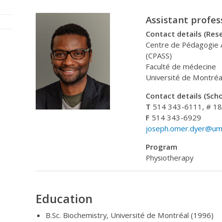
Assistant profes
Contact details (Res
Centre de Pédagogie A
(CPASS)
Faculté de médecine
Université de Montréa
Contact details (Scho
T
514 343-6111, # 1
F
514 343-6929
joseph.omer.dyer@umo
Program
Physiotherapy
Education
B.Sc. Biochemistry, Université de Montréal (1996)