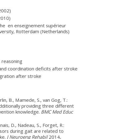
(2002)
2010)
rche en enseignement supérieur
versity, Rotterdam (Netherlands)
l reasoning
d coordination deficits after stroke
gration after stroke
lin, B., Mamede, S., van Gog, T.:
itionally providing three different
ervention knowledge.
BMC Med Educ
is, D., Nadeau, S., Forget, R.:
sors during gait are related to
oke.
J Neuroeng Rehabil
2014,