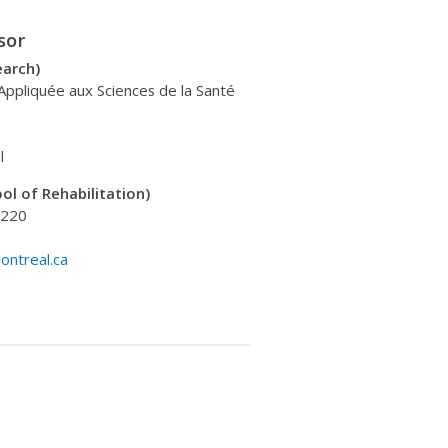
sor
earch)
ppliquée aux Sciences de la Santé
l
ol of Rehabilitation)
8220
ntreal.ca