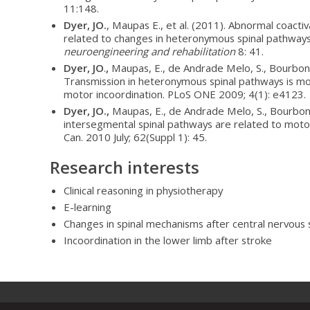
11:148.
Dyer, JO.
, Maupas E., et al. (2011). Abnormal coacti
related to changes in heteronymous spinal pathways
neuroengineering and rehabilitation
8: 41.
Dyer, JO
.
,
Maupas, E., de Andrade Melo, S., Bourbonnai
Transmission in heteronymous spinal pathways is mod
motor incoordination. PLoS ONE 2009; 4(1): e4123.
Dyer, JO.,
Maupas, E., de Andrade Melo, S., Bourbonn
intersegmental spinal pathways are related to motor 
Can. 2010 July; 62(Suppl 1): 45.
Research interests
Clinical reasoning in physiotherapy
E-learning
Changes in spinal mechanisms after central nervous 
Incoordination in the lower limb after stroke