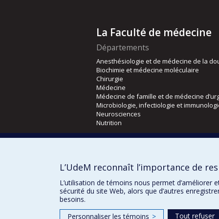
La Faculté de médecine
Départements
Anesthésiologie et de médecine de la do
Biochimie et médecine moléculaire
Chirurgie
Médecine
Médecine de famille et de médecine d’ur
Microbiologie, infectiologie et immunolog
Neurosciences
Nutrition
Écoles
Kinésiologie et des sciences de l’activité
L’UdeM reconnaît l’importance de resp
Orthophonie et audiologie
Réadaptation
L’utilisation de témoins nous permet d’améliorer e
sécurité du site Web, alors que d’autres enregistr
besoins.
Tout refuser
Personnaliser les témoins
>