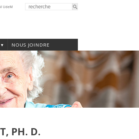
il UdeM
NOUS JOINDRE
, PH. D.