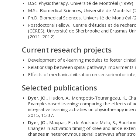
B.Sc. Physiotherapy, Université de Montréal (1999)
M.Sc. Biomedical Sciences, Université de Montréal 
Ph.D. Biomedical Sciences, Université de Montréal (
Postdoctoral Fellow, Centre d’études et de reche
(CÉRES), Université de Sherbrooke and Erasmus Uni
(2011-2012)
Current research projects
Development of e-learning modules to foster clinica
Relationship between spinal pathways impairments an
Effects of mechanical vibration on sensorimotor inte
Selected publications
Dyer, JO.
, Hudon, A., Montpetit-Tourangeau, K., Char
Example-based learning: comparing the effects of add
integrative learning activities on physiotherapy int
2015, 15:37.
Dyer, JO.
, Maupas, E., de Andrade Melo, S., Bourbonna
Changes in activation timing of knee and ankle exten
changes in heteronymous spinal pathways after str