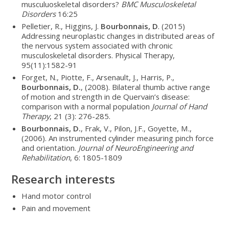
musculuoskeletal disorders?
BMC Musculoskeletal
Disorders
16:25
Pelletier, R., Higgins, J.
Bourbonnais, D
. (2015)
Addressing neuroplastic changes in distributed areas of
the nervous system associated with chronic
musculoskeletal disorders. Physical Therapy,
95(11):1582-91
Forget, N., Piotte, F., Arsenault, J., Harris, P.,
Bourbonnais, D.
, (2008). Bilateral thumb active range
of motion and strength in de Quervain’s disease:
comparison with a normal population
Journal of Hand
Therapy
, 21 (3): 276-285.
Bourbonnais, D.
, Frak, V., Pilon, J.F., Goyette, M.,
(2006). An instrumented cylinder measuring pinch force
and orientation.
Journal of NeuroEngineering and
Rehabilitation
, 6: 1805-1809
Research interests
Hand motor control
Pain and movement