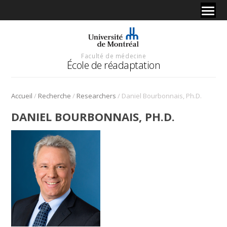
Faculté de médecine
École de réadaptation
/
/
/
Accueil
Recherche
Researchers
Daniel Bourbonnais, Ph.D.
DANIEL BOURBONNAIS, PH.D.