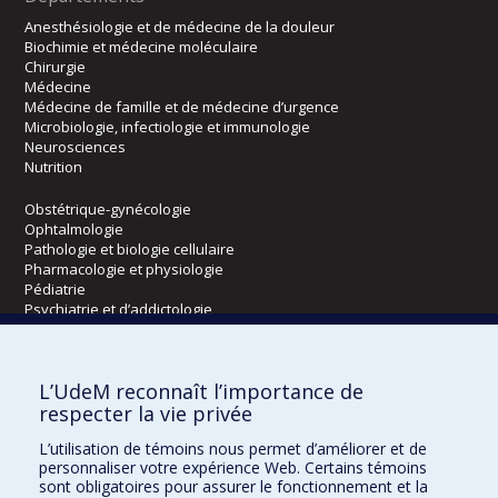
Anesthésiologie et de médecine de la douleur
Biochimie et médecine moléculaire
Chirurgie
Médecine
Médecine de famille et de médecine d’urgence
Microbiologie, infectiologie et immunologie
Neurosciences
Nutrition
Obstétrique-gynécologie
Ophtalmologie
Pathologie et biologie cellulaire
Pharmacologie et physiologie
Pédiatrie
Psychiatrie et d’addictologie
Radiologie, radio-oncologie et médecine nucléaire
L’UdeM reconnaît l’importance de
Écoles
respecter la vie privée
Kinésiologie et des sciences de l’activité physique
L’utilisation de témoins nous permet d’améliorer et de
Orthophonie et audiologie
personnaliser votre expérience Web. Certains témoins
Réadaptation
sont obligatoires pour assurer le fonctionnement et la