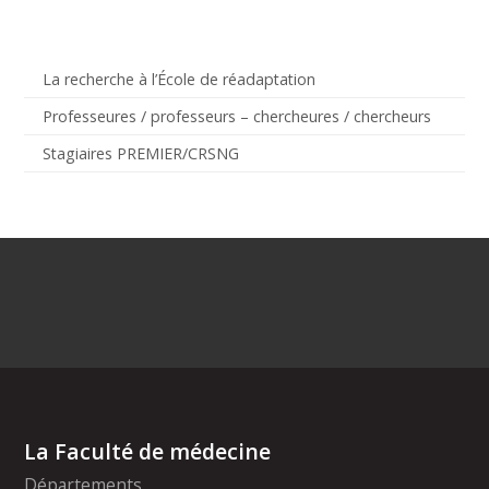
La recherche à l’École de réadaptation
Professeures / professeurs – chercheures / chercheurs
Stagiaires PREMIER/CRSNG
La Faculté de médecine
Départements