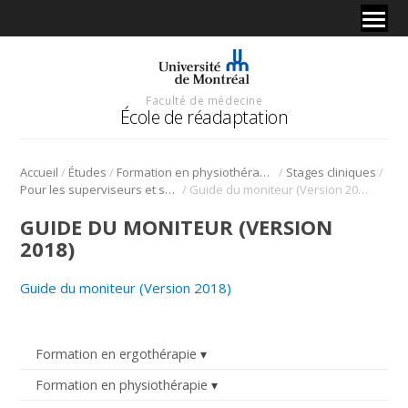
Faculté de médecine
École de réadaptation
/
/
/
/
Accueil
Études
Formation en physiothérapie
Stages cliniques
/
Pour les superviseurs et superviseures cliniques
Guide du moniteur (Version 2018)
GUIDE DU MONITEUR (VERSION
2018)
Guide du moniteur (Version 2018)
Formation en ergothérapie
Formation en physiothérapie