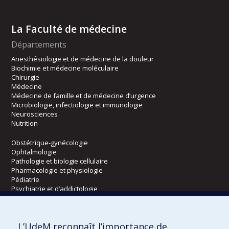
La Faculté de médecine
Départements
Anesthésiologie et de médecine de la douleur
Biochimie et médecine moléculaire
Chirurgie
Médecine
Médecine de famille et de médecine d’urgence
Microbiologie, infectiologie et immunologie
Neurosciences
Nutrition
Obstétrique-gynécologie
Ophtalmologie
Pathologie et biologie cellulaire
Pharmacologie et physiologie
Pédiatrie
Psychiatrie et d’addictologie
Radiologie, radio-oncologie et médecine nucléaire
L’UdeM reconnaît l’importance de