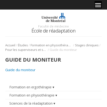
Faculté de médecine
École de réadaptation
/
/
/
/
Accueil
Études
Formation en physiothérapie
Stages cliniques
/
Pour les superviseurs et superviseures cliniques
Guide du moniteur
GUIDE DU MONITEUR
Guide du moniteur
Formation en ergothérapie
Formation en physiothérapie
Sciences de la réadaptation