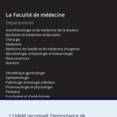
La Faculté de médecine
Départements
Anesthésiologie et de médecine de la douleur
Biochimie et médecine moléculaire
Chirurgie
Médecine
Médecine de famille et de médecine d’urgence
Microbiologie, infectiologie et immunologie
Neurosciences
Nutrition
Obstétrique-gynécologie
Ophtalmologie
Pathologie et biologie cellulaire
Pharmacologie et physiologie
Pédiatrie
Psychiatrie et d’addictologie
Radiologie, radio-oncologie et médecine nucléaire
L’UdeM reconnaît l’importance de