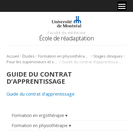
Faculté de médecine
École de réadaptation
/
/
/
/
Accueil
Études
Formation en physiothérapie
Stages cliniques
/
Pour les superviseurs et superviseures cliniques
Guide du contrat d’apprentissage
GUIDE DU CONTRAT
D’APPRENTISSAGE
Guide du contrat d’apprentissage
Formation en ergothérapie
Formation en physiothérapie