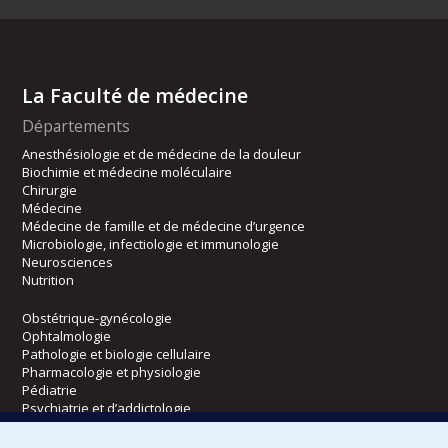
La Faculté de médecine
Départements
Anesthésiologie et de médecine de la douleur
Biochimie et médecine moléculaire
Chirurgie
Médecine
Médecine de famille et de médecine d’urgence
Microbiologie, infectiologie et immunologie
Neurosciences
Nutrition
Obstétrique-gynécologie
Ophtalmologie
Pathologie et biologie cellulaire
Pharmacologie et physiologie
Pédiatrie
Psychiatrie et d’addictologie
Radiologie, radio-oncologie et médecine nucléaire