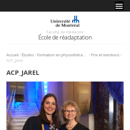
Faculté de médecine
École de réadaptation
/
/
/
/
Accueil
Études
Formation en physiothérapie
Prix et mentions
ACP_JArel
ACP_JAREL