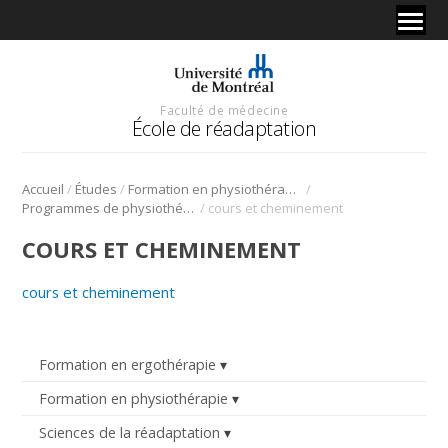
Faculté de médecine
École de réadaptation
/
/
/
Accueil
Études
Formation en physiothérapie
/
Programmes de physiothérapie avancée en neuro-musculosquelettique
cours et cheminement
COURS ET CHEMINEMENT
cours et cheminement
Formation en ergothérapie
Formation en physiothérapie
Sciences de la réadaptation