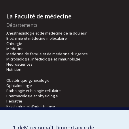
La Faculté de médecine
Départements
Anesthésiologie et de médecine de la douleur
Biochimie et médecine moléculaire
Chirurgie
Médecine
Médecine de famille et de médecine d’urgence
Microbiologie, infectiologie et immunologie
Neurosciences
Nutrition
Obstétrique-gynécologie
Ophtalmologie
Pathologie et biologie cellulaire
Pharmacologie et physiologie
Pédiatrie
Psychiatrie et d’addictologie
Radiologie, radio-oncologie et médecine nucléaire
L’UdeM reconnaît l’importance de