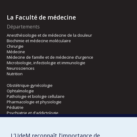
La Faculté de médecine
Départements
Anesthésiologie et de médecine de la douleur
Biochimie et médecine moléculaire
Chirurgie
Médecine
Médecine de famille et de médecine d’urgence
Microbiologie, infectiologie et immunologie
Neurosciences
Nutrition
Obstétrique-gynécologie
Ophtalmologie
Pathologie et biologie cellulaire
Pharmacologie et physiologie
Pédiatrie
Psychiatrie et d’addictologie
Radiologie, radio-oncologie et médecine nucléaire
L’UdeM reconnaît l’importance de