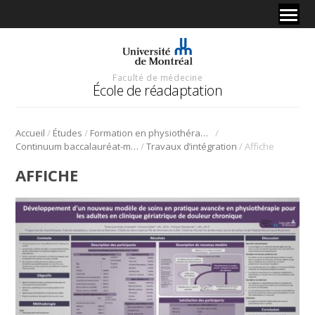
Faculté de médecine
École de réadaptation
/
/
/
Accueil
Études
Formation en physiothérapie
/
/
Continuum baccalauréat-maîtrise en physiothérapie
Travaux d’intégration
Affiche
AFFICHE