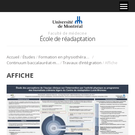
Faculté de médecine
École de réadaptation
/
/
/
Accueil
Études
Formation en physiothérapie
/
/
Continuum baccalauréat-maîtrise en physiothérapie
Travaux d’intégration
Affiche
AFFICHE