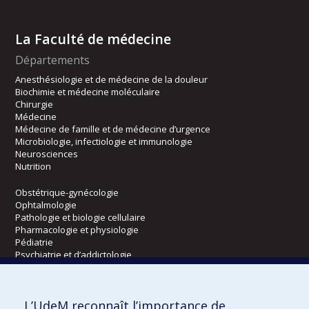
La Faculté de médecine
Départements
Anesthésiologie et de médecine de la douleur
Biochimie et médecine moléculaire
Chirurgie
Médecine
Médecine de famille et de médecine d’urgence
Microbiologie, infectiologie et immunologie
Neurosciences
Nutrition
Obstétrique-gynécologie
Ophtalmologie
Pathologie et biologie cellulaire
Pharmacologie et physiologie
Pédiatrie
Psychiatrie et d’addictologie
Radiologie, radio-oncologie et médecine nucléaire
L’UdeM reconnaît l’importance de