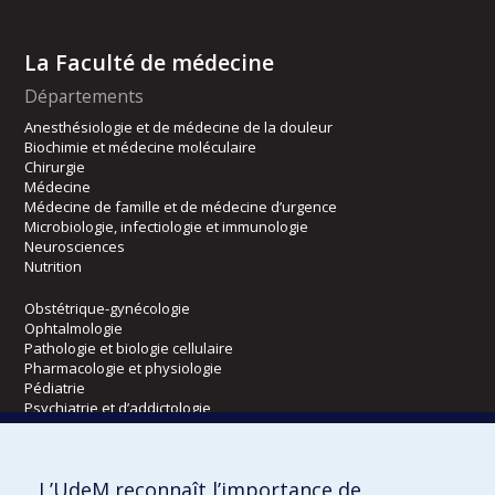
La Faculté de médecine
Départements
Anesthésiologie et de médecine de la douleur
Biochimie et médecine moléculaire
Chirurgie
Médecine
Médecine de famille et de médecine d’urgence
Microbiologie, infectiologie et immunologie
Neurosciences
Nutrition
Obstétrique-gynécologie
Ophtalmologie
Pathologie et biologie cellulaire
Pharmacologie et physiologie
Pédiatrie
Psychiatrie et d’addictologie
Radiologie, radio-oncologie et médecine nucléaire
L’UdeM reconnaît l’importance de