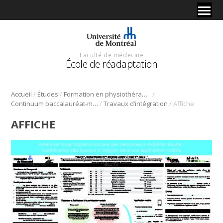
Faculté de médecine
École de réadaptation
/
/
/
Accueil
Études
Formation en physiothérapie
/
/
Continuum baccalauréat-maîtrise en physiothérapie
Travaux d’intégration
Affiche
AFFICHE