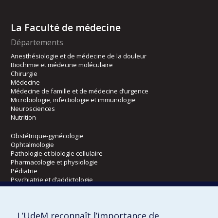
La Faculté de médecine
Départements
Anesthésiologie et de médecine de la douleur
Biochimie et médecine moléculaire
Chirurgie
Médecine
Médecine de famille et de médecine d’urgence
Microbiologie, infectiologie et immunologie
Neurosciences
Nutrition
Obstétrique-gynécologie
Ophtalmologie
Pathologie et biologie cellulaire
Pharmacologie et physiologie
Pédiatrie
Psychiatrie et d’addictologie
Radiologie, radio-oncologie et médecine nucléaire
L’UdeM reconnaît l’importance de