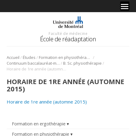
Faculté de médecine
École de réadaptation
/
/
/
Accueil
Études
Formation en physiothérapie
/
/
Continuum baccalauréat-maîtrise en physiothérapie
B. Sc. physiothérapie
Horaire de 1re année (automne 2015)
HORAIRE DE 1RE ANNÉE (AUTOMNE
2015)
Horaire de 1re année (automne 2015)
Formation en ergothérapie
Formation en physiothérapie