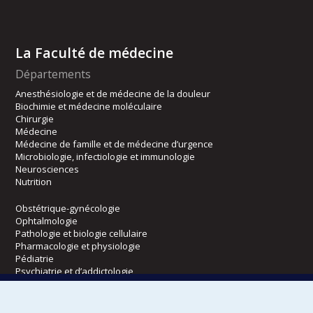
La Faculté de médecine
Départements
Anesthésiologie et de médecine de la douleur
Biochimie et médecine moléculaire
Chirurgie
Médecine
Médecine de famille et de médecine d’urgence
Microbiologie, infectiologie et immunologie
Neurosciences
Nutrition
Obstétrique-gynécologie
Ophtalmologie
Pathologie et biologie cellulaire
Pharmacologie et physiologie
Pédiatrie
Psychiatrie et d’addictologie
Radiologie, radio-oncologie et médecine nucléaire