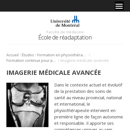
Faculté de médecine
École de réadaptation
/
/
/
Accueil
Études
Formation en physiothérapie
/
Formation continue pour physiothérapeutes
Imagerie médicale avancée
IMAGERIE MÉDICALE AVANCÉE
Dans le contexte actuel et évolutif
de la prestation des soins de
santé au niveau provincial, national
et international, le
physiothérapeute intervient en
première ligne de façon autonome
et responsable. Il apporte ses
compétences uniques au sein