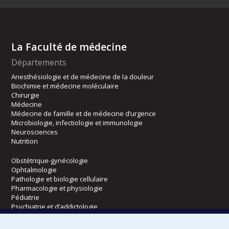
La Faculté de médecine
Départements
Anesthésiologie et de médecine de la douleur
Biochimie et médecine moléculaire
Chirurgie
Médecine
Médecine de famille et de médecine d’urgence
Microbiologie, infectiologie et immunologie
Neurosciences
Nutrition
Obstétrique-gynécologie
Ophtalmologie
Pathologie et biologie cellulaire
Pharmacologie et physiologie
Pédiatrie
Psychiatrie et d’addictologie
Radiologie, radio-oncologie et médecine nucléaire