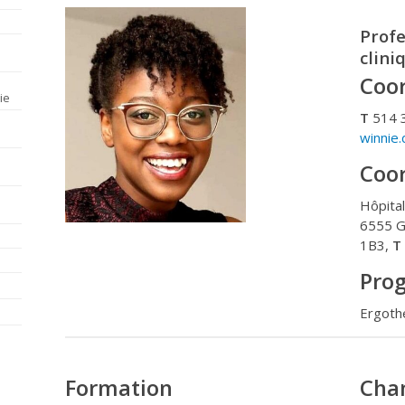
Profe
clini
Coor
ie
T
514 
winnie
Coor
Hôpital
6555 G
1B3,
T
Pro
Ergoth
Formation
Cha