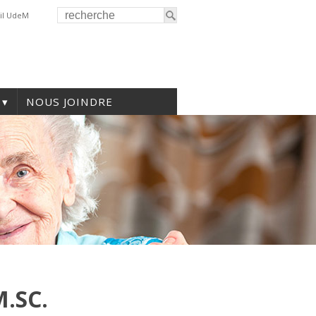
il UdeM
NOUS JOINDRE
.SC.