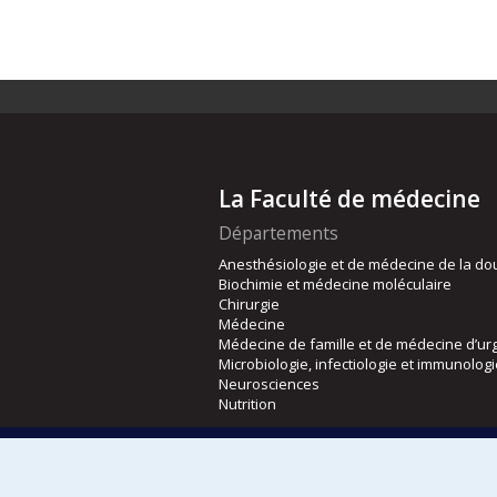
La Faculté de médecine
Départements
Anesthésiologie et de médecine de la do
Biochimie et médecine moléculaire
Chirurgie
Médecine
Médecine de famille et de médecine d’ur
Microbiologie, infectiologie et immunolog
Neurosciences
Nutrition
Écoles
Kinésiologie et des sciences de l’activité