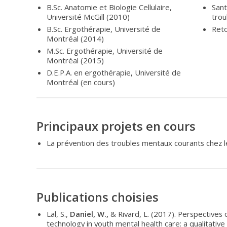
B.Sc. Anatomie et Biologie Cellulaire,
Sant
Université McGill (2010)
trou
B.Sc. Ergothérapie, Université de
Reto
Montréal (2014)
M.Sc. Ergothérapie, Université de
Montréal (2015)
D.E.P.A. en ergothérapie, Université de
Montréal (en cours)
P
rincipaux projets en cours
La prévention des troubles mentaux courants chez l
Publications choisies
Lal, S.,
Daniel, W.,
& Rivard, L. (2017). Perspectives
technology in youth mental health care: a qualitative