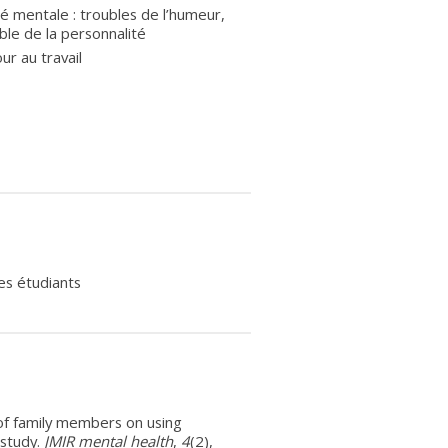
é mentale : troubles de l’humeur,
ble de la personnalité
ur au travail
es étudiants
 of family members on using
 study.
JMIR mental health
,
4
(2),