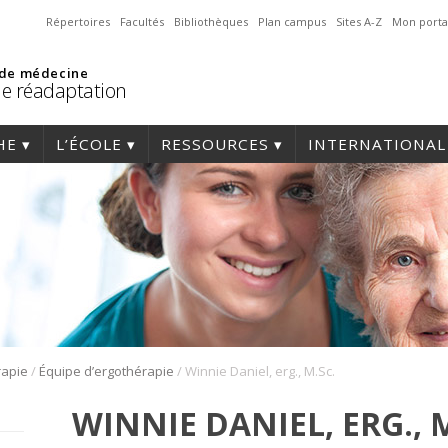
Répertoires
Facultés
Bibliothèques
Plan campus
Sites A-Z
Mon porta
 de médecine
de réadaptation
HE
L’ÉCOLE
RESSOURCES
INTERNATIONAL
/
/
rapie
Équipe d’ergothérapie
Winnie Daniel, erg., M.Sc.
WINNIE DANIEL, ERG., M