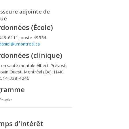
sseure adjointe de
que
données (École)
343-6111, poste 49554
.daniel@umontreal.ca
données (clinique)
 en santé mentale Albert-Prévost,
ouin Ouest, Montréal (Qc), H4K
514-338-4246
gramme
érapie
mps d’intérêt