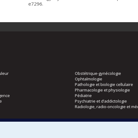
e7296.
uleur
Obstétrique-gynécologie
Ophtalmologie
Pathologie et biologie cellulaire
Pharmacologie et physiologie
gence
Pédiatrie
ie
Psychiatrie et d’addictologie
Radiologie, radio-oncologie et mé
Directions
 physique
DPC