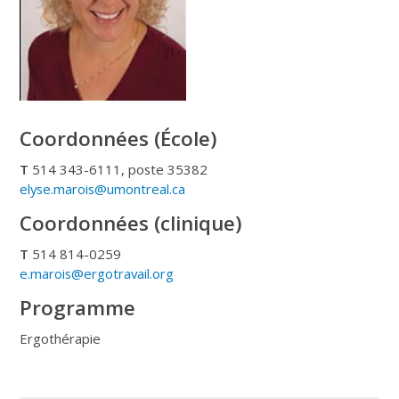
Coordonnées (École)
T
514 343-6111, poste 35382
elyse.marois@umontreal.ca
Coordonnées (clinique)
T
514 814-0259
e.marois@ergotravail.org
Programme
Ergothérapie