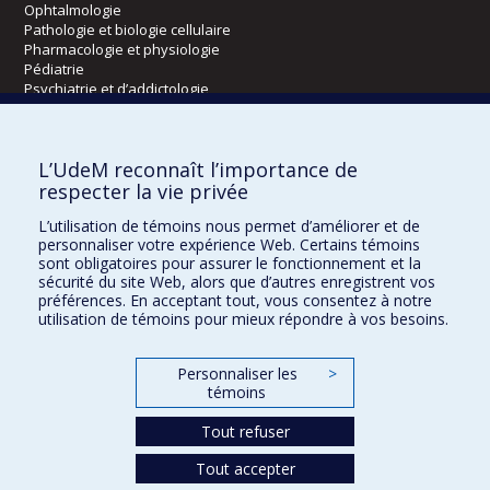
Ophtalmologie
Pathologie et biologie cellulaire
Pharmacologie et physiologie
Pédiatrie
Psychiatrie et d’addictologie
Radiologie, radio-oncologie et médecine nucléaire
L’UdeM reconnaît l’importance de
Écoles
respecter la vie privée
Kinésiologie et des sciences de l’activité physique
L’utilisation de témoins nous permet d’améliorer et de
Orthophonie et audiologie
personnaliser votre expérience Web. Certains témoins
Réadaptation
sont obligatoires pour assurer le fonctionnement et la
sécurité du site Web, alors que d’autres enregistrent vos
préférences. En acceptant tout, vous consentez à notre
Directions
utilisation de témoins pour mieux répondre à vos besoins.
DPC
CPASS
Personnaliser les
>
Éthique clinique
témoins
Tout refuser
Tout accepter