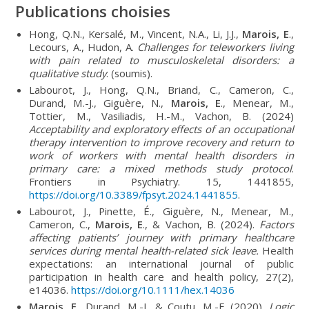
Publications choisies
Hong, Q.N., Kersalé, M., Vincent, N.A., Li, J.J.,
Marois, E
.,
Lecours, A., Hudon, A.
Challenges for teleworkers living
with pain related to musculoskeletal disorders: a
qualitative study
. (soumis).
Labourot, J., Hong, Q.N., Briand, C., Cameron, C.,
Durand, M.-J., Giguère, N.,
Marois, E
., Menear, M.,
Tottier, M., Vasiliadis, H.-M., Vachon, B. (2024)
Acceptability and exploratory effects of an occupational
therapy intervention to improve recovery and return to
work of workers with mental health disorders in
primary care: a mixed methods study protocol
.
Frontiers in Psychiatry. 15, 1441855,
https://doi.org/10.3389/fpsyt.2024.1441855
.
Labourot, J., Pinette, É., Giguère, N., Menear, M.,
Cameron, C.,
Marois, E
., & Vachon, B. (2024).
Factors
affecting patients’ journey with primary healthcare
services during mental health-related sick leave.
Health
expectations: an international journal of public
participation in health care and health policy, 27(2),
e14036.
https://doi.org/10.1111/hex.14036
Marois, E
., Durand, M.-J., & Coutu, M.-F. (2020).
Logic