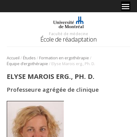
Faculté de médecine
École de réadaptation
/
/
/
Accueil
Études
Formation en ergothérapie
/
Équipe d’ergothérapie
Elyse Marois erg., Ph. D.
ELYSE MAROIS ERG., PH. D.
Professeure agrégée de clinique