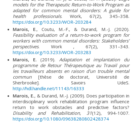
models for the Therapeutic Return-to-Work Program as
adapted for common mental disorders: A guide for
health professionals
. Work, 67(2), 345–358.
https://doi.org/10.3233/WOR-203284
Marois, E
., Coutu, M.-F., & Durand, M.-J. (2020).
Feasibility evaluation of a return-to-work program for
workers with common mental disorders: Stakeholders’
perspectives
. Work , 67(2), 331–343.
https://doi.org/10.3233/WOR-203283
Marois, E.
(2019).
Adaptation et implantation du
programme de Retour Thérapeutique au Travail pour
les travailleurs absents en raison d’un trouble mental
commun
[thèse de doctorat, Université de
Sherbrooke]. Savoirs UdeS.
http://hdl.handle.net/11143/16333
Marois, E.
, & Durand, M.-J. (2009). Does participation in
interdisciplinary work rehabilitation program influence
return to work obstacles and predictive factors?
Disability and Rehabilitation, 31
(12), 994-1007.
https://doi.org/10.1080/09638280802428374