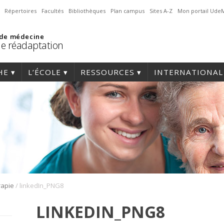
Répertoires
Facultés
Bibliothèques
Plan campus
Sites A-Z
Mon portail Ude
 de médecine
de réadaptation
HE
L’ÉCOLE
RESSOURCES
INTERNATIONAL
/
rapie
linkedIn_PNG8
LINKEDIN_PNG8