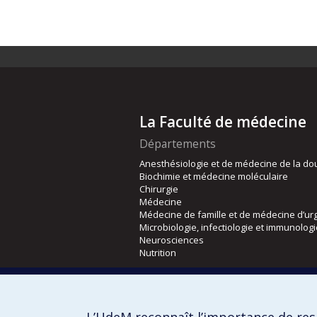
La Faculté de médecine
Départements
Anesthésiologie et de médecine de la do
Biochimie et médecine moléculaire
Chirurgie
Médecine
Médecine de famille et de médecine d’ur
Microbiologie, infectiologie et immunolog
Neurosciences
Nutrition
Écoles
Kinésiologie et des sciences de l’activité