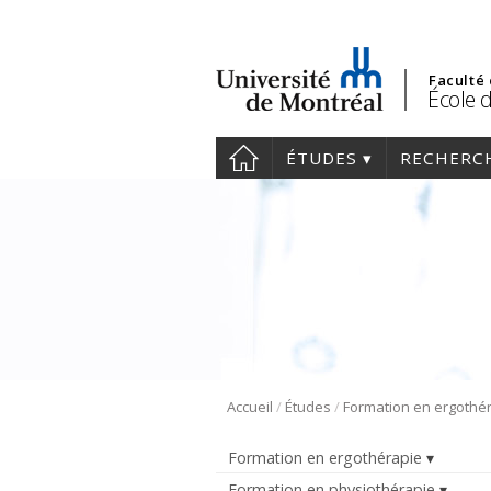
Faculté
École 
ÉTUDES
RECHERC
/
/
Accueil
Études
Formation en ergothé
Formation en ergothérapie
Formation en physiothérapie