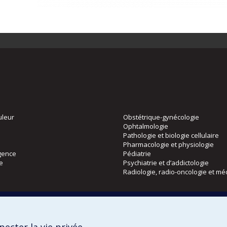
uleur
Obstétrique-gynécologie
Ophtalmologie
Pathologie et biologie cellulaire
Pharmacologie et physiologie
gence
Pédiatrie
ie
Psychiatrie et d’addictologie
Radiologie, radio-oncologie et mé
Directions
 physique
DPC