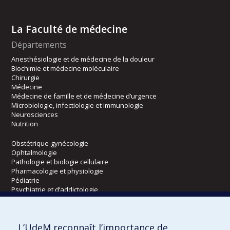
La Faculté de médecine
Départements
Anesthésiologie et de médecine de la douleur
Biochimie et médecine moléculaire
Chirurgie
Médecine
Médecine de famille et de médecine d’urgence
Microbiologie, infectiologie et immunologie
Neurosciences
Nutrition
Obstétrique-gynécologie
Ophtalmologie
Pathologie et biologie cellulaire
Pharmacologie et physiologie
Pédiatrie
Psychiatrie et d’addictologie
Radiologie, radio-oncologie et médecine nucléaire
L’UdeM reconnaît l’importance de